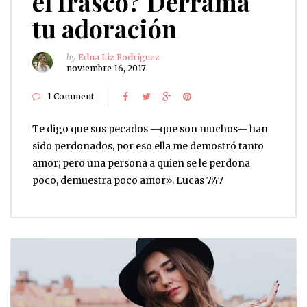
el frasco? Derrama
tu adoración
by
Edna Liz Rodríguez
noviembre 16, 2017
1 Comment
Te digo que sus pecados —que son muchos— han
sido perdonados, por eso ella me demostró tanto
amor; pero una persona a quien se le perdona