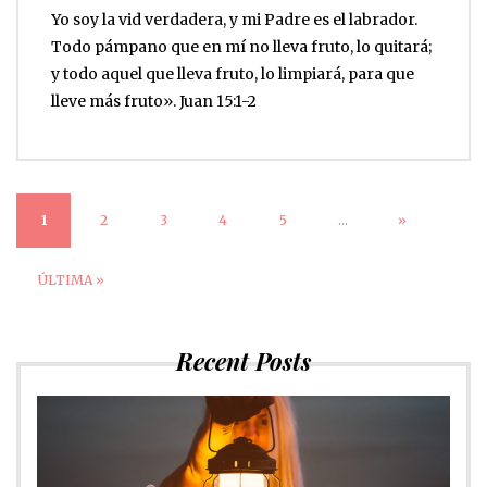
Yo soy la vid verdadera, y mi Padre es el labrador.
Todo pámpano que en mí no lleva fruto, lo quitará;
y todo aquel que lleva fruto, lo limpiará, para que
lleve más fruto». Juan 15:1-2
1
2
3
4
5
...
»
ÚLTIMA »
Recent Posts