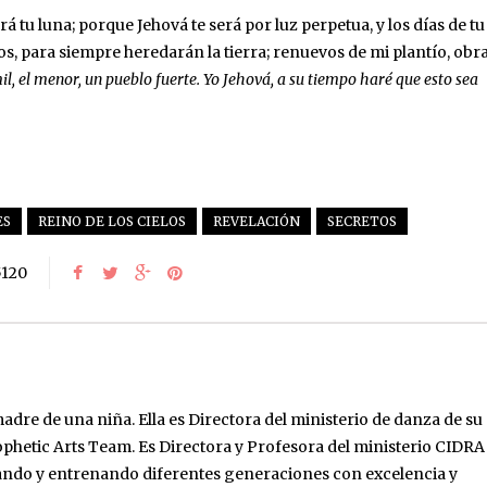
 tu luna; porque Jehová te será por luz perpetua, y los días de tu
tos, para siempre heredarán la tierra; renuevos de mi plantío, obr
l, el menor, un pueblo fuerte. Yo Jehová, a su tiempo haré que esto sea
ES
REINO DE LOS CIELOS
REVELACIÓN
SECRETOS
5120
adre de una niña. Ella es Directora del ministerio de danza de su
rophetic Arts Team. Es Directora y Profesora del ministerio CIDRA
ando y entrenando diferentes generaciones con excelencia y