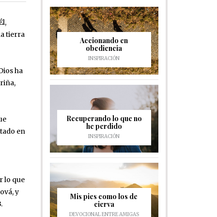
l,
a tierra
Accionando en
obediencia
INSPIRACIÓN
Dios ha
riña,
Recuperando lo que no
ue
he perdido
atado en
INSPIRACIÓN
r lo que
ová, y
Mis pies como los de
cierva
.
DEVOCIONAL ENTRE AMIGAS