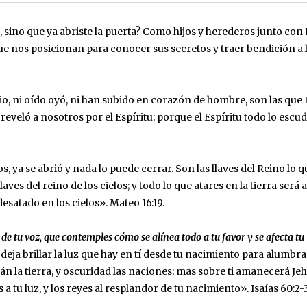
, sino que ya abriste la puerta? Como hijos y herederos junto con É
 nos posicionan para conocer sus secretos y traer bendición a l
io, ni oído oyó, ni han subido en corazón de hombre, son las que 
eveló a nosotros por el Espíritu; porque el Espíritu todo lo escud
s, ya se abrió y nada lo puede cerrar. Son las llaves del Reino lo q
aves del reino de los cielos; y todo lo que atares en la tierra será 
esatado en los cielos». Mateo‬ ‭16:19‬.
de tu voz, que contemples cómo se alínea todo a tu favor y se afecta tu
; deja brillar la luz que hay en tí desde tu nacimiento para alumbra
án la tierra, y oscuridad las naciones; mas sobre ti amanecerá Jeh
a tu luz, y los reyes al resplandor de tu nacimiento». Isaías‬ ‭60:2-3‬