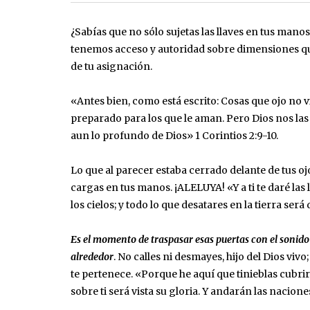
¿Sabías que no sólo sujetas las llaves en tus manos
tenemos acceso y autoridad sobre dimensiones que
de tu asignación.
«Antes bien, como está escrito: Cosas que ojo no v
preparado para los que le aman. Pero Dios nos las r
aun lo profundo de Dios» 1 Corintios‬ ‭2:9-10‬.
Lo que al parecer estaba cerrado delante de tus ojo
cargas en tus manos. ¡ALELUYA! «Y a ti te daré las ll
los cielos; y todo lo que desatares en la tierra será d
Es el momento de traspasar esas puertas con el sonido 
alrededor
. No calles ni desmayes, hijo del Dios vivo
te pertenece. «Porque he aquí que tinieblas cubrir
sobre ti será vista su gloria. Y andarán las naciones 