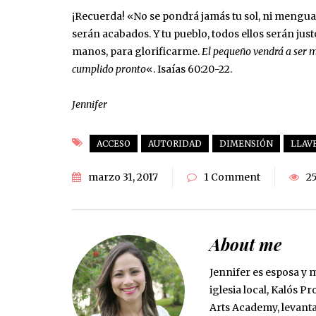
¡Recuerda! «No se pondrá jamás tu sol, ni menguará
serán acabados. Y tu pueblo, todos ellos serán jus
manos, para glorificarme.
El pequeño vendrá a ser mi
cumplido pronto
«. ‭‭Isaías‬ ‭60:20-22‬.
Jennifer
ACCESO
AUTORIDAD
DIMENSIÓN
LLAV
marzo 31, 2017
1 Comment
2
About me
Jennifer es esposa y m
iglesia local, Kalós P
Arts Academy, levant