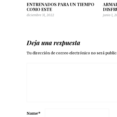
ENTRENADOS PARA UN TIEMPO
ARMAD
COMO ESTE
DISFR
diciembre 31, 2022
junio 1, 
Deja una respuesta
Tu dirección de correo electrónico no será public
Name
*