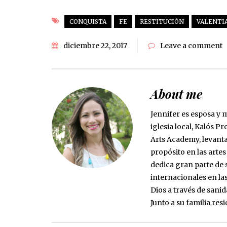
CONQUISTA
FE
RESTITUCIÓN
VALENTI
diciembre 22, 2017
Leave a comment
About me
Jennifer es esposa y m
iglesia local, Kalós P
Arts Academy, levant
propósito en las arte
dedica gran parte de s
internacionales en la
Dios a través de sani
Junto a su familia res