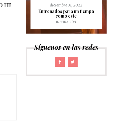
nov
O HE
8
diciembre 31, 2022
Aprendien
 no he
Entrenados para un tiempo
gloriosa m
como este
INSPIRACIÓN
Síguenos en las redes