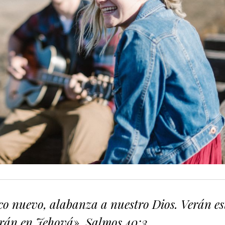
co nuevo, alabanza a nuestro Dios. Verán es
án en Jehová». Salmos‬ ‭40:3‬