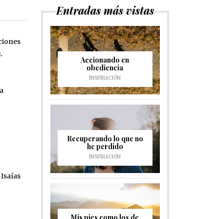
Entradas más vistas
ciones
.
Accionando en
obediencia
INSPIRACIÓN
ha
Recuperando lo que no
he perdido
INSPIRACIÓN
Isaías‬
Mis pies como los de