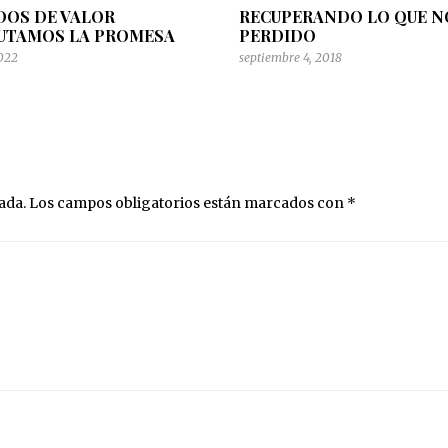
OS DE VALOR
RECUPERANDO LO QUE N
septiembre 4, 201
marzo 1, 2019
UTAMOS LA PROMESA
PERDIDO
Recuperando lo que
Accionando en obediencia
perdido
2022
septiembre 4, 2018
INSPIRACIÓN
INSPIRACIÓN
ada.
Los campos obligatorios están marcados con
*