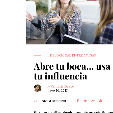
in
DEVOCIONAL ENTRE AMIGAS
Abre tu boca… usa
tu influencia
by
Vilmarie Degró
mayo 16, 2017
Leave a comment
Porque si callas absolutamente en este tiemp