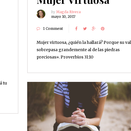
by
Magda Rivera
mayo 10, 2017
1 Comment
Mujer virtuosa, ¿quién la hallará? Porque su va
sobrepasa grandemente al de las piedras
preciosas». Proverbios 31:10
á tu