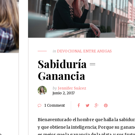
in
DEVOCIONAL ENTRE AMIGAS
Sabiduría =
Ganancia
by
Jennifer Suárez
junio 2, 2017
1 Comment
Bienaventurado el hombre que halla la sabidur
y que obtiene la inteligencia; Porque su ganan
o,
es mejor que la ganancia de la plata, y sus frut