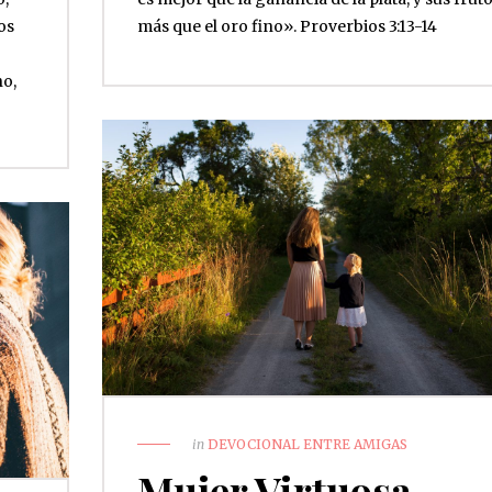
os
más que el oro fino». Proverbios‬ ‭3:13-14‬ ‭
no,
in
DEVOCIONAL ENTRE AMIGAS
Mujer Virtuosa