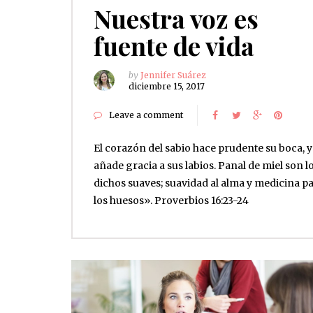
Nuestra voz es
fuente de vida
by
Jennifer Suárez
diciembre 15, 2017
Leave a comment
El corazón del sabio hace prudente su boca, y
añade gracia a sus labios. Panal de miel son l
dichos suaves; suavidad al alma y medicina p
los huesos». ‭‭Proverbios‬ ‭16:23-24‬ ‭