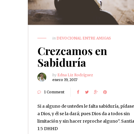
in
DEVOCIONAL ENTRE AMIGAS
Crezcamos en
Sabiduría
by
Edna Liz Rodríguez
enero 19, 2017
1 Comment
Si a alguno de ustedes le falta sabiduría, pídase
a Dios, y él se la dará; pues Dios da a todos sin
limitación y sin hacer reproche alguno”. Santi
1:5 DHHD