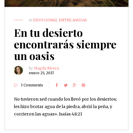
in
DEVOCIONAL ENTRE AMIGAS
En tu desierto
encontrarás siempre
un oasis
by
Magda Rivera
enero 25, 2017
3 Comments
No tuvieron sed cuando los llevó por los desiertos;
les hizo brotar agua de la piedra; abrió la peña, y
corrieron las aguas». Isaías 48:21