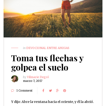
in
DEVOCIONAL ENTRE AMIGAS
Toma tus flechas y
golpea el suelo
by
Vilmarie Degró
marzo 7, 2017
1 Comment
Y dijo: Abre la ventana hacia el oriente, y él la abrió.