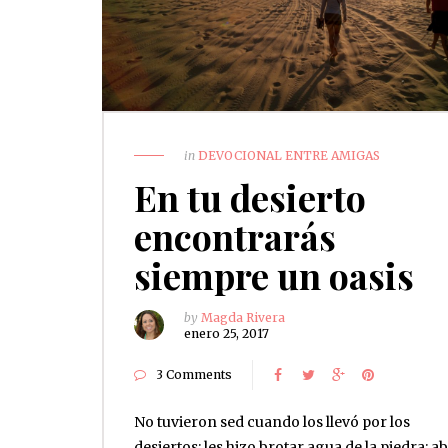
in
DEVOCIONAL ENTRE AMIGAS
En tu desierto
encontrarás
siempre un oasis
by
Magda Rivera
enero 25, 2017
3 Comments
No tuvieron sed cuando los llevó por los
desiertos; les hizo brotar agua de la piedra; a