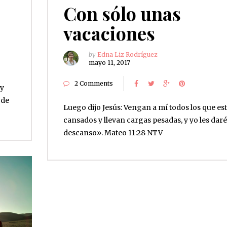
Con sólo unas
vacaciones
by
Edna Liz Rodríguez
mayo 11, 2017
2 Comments
 y
 de
Luego dijo Jesús: Vengan a mí todos los que es
cansados y llevan cargas pesadas, y yo les daré
descanso». ‭‭Mateo‬ ‭11:28 NTV‬