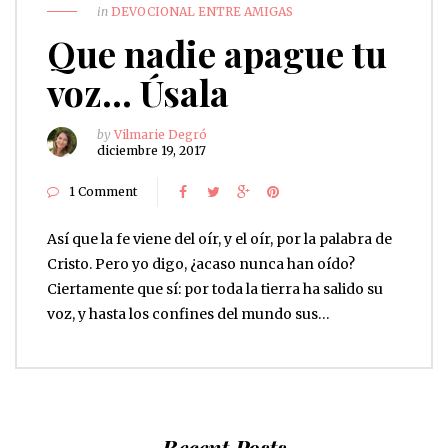
in
DEVOCIONAL ENTRE AMIGAS
Que nadie apague tu
voz… Úsala
by
Vilmarie Degró
diciembre 19, 2017
1 Comment
Así que la fe viene del oír, y el oír, por la palabra de
Cristo. Pero yo digo, ¿acaso nunca han oído?
Ciertamente que sí: por toda la tierra ha salido su
voz, y hasta los confines del mundo sus…