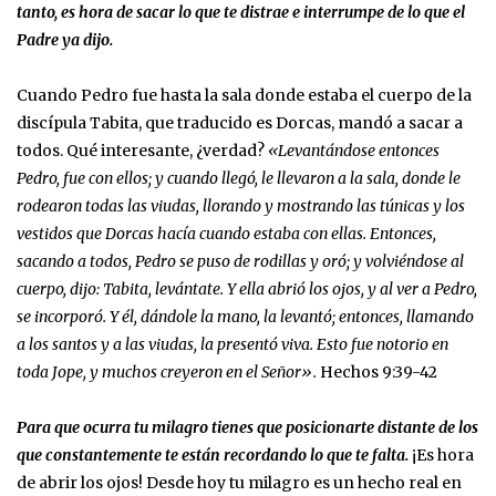
tanto, es hora de sacar lo que te distrae e interrumpe de lo que el
Padre ya dijo.
Cuando Pedro fue hasta la sala donde estaba el cuerpo de la
discípula Tabita, que traducido es Dorcas, mandó a sacar a
todos. Qué interesante, ¿verdad?
«Levantándose entonces
Pedro, fue con ellos; y cuando llegó, le llevaron a la sala, donde le
rodearon todas las viudas, llorando y mostrando las túnicas y los
vestidos que Dorcas hacía cuando estaba con ellas. Entonces,
sacando a todos, Pedro se puso de rodillas y oró; y volviéndose al
cuerpo, dijo: Tabita, levántate. Y ella abrió los ojos, y al ver a Pedro,
se incorporó. Y él, dándole la mano, la levantó; entonces, llamando
a los santos y a las viudas, la presentó viva. Esto fue notorio en
toda Jope, y muchos creyeron en el Señor».
Hechos‬ ‭9:39-42
Para que ocurra tu milagro tienes que posicionarte distante de los
que constantemente te están recordando lo que te falta.
¡Es hora
de abrir los ojos! Desde hoy tu milagro es un hecho real en