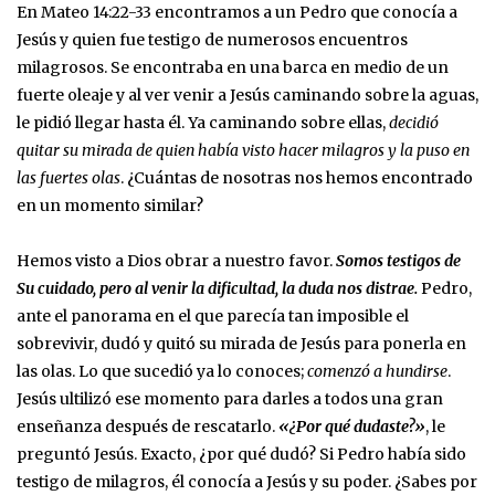
En Mateo 14:22-33 encontramos a un Pedro que conocía a
Jesús y quien fue testigo de numerosos encuentros
milagrosos. Se encontraba en una barca en medio de un
fuerte oleaje y al ver venir a Jesús caminando sobre la aguas,
le pidió llegar hasta él. Ya caminando sobre ellas,
decidió
quitar su mirada de quien había visto hacer milagros y la puso en
las fuertes olas
. ¿Cuántas de nosotras nos hemos encontrado
en un momento similar?
Hemos visto a Dios obrar a nuestro favor.
Somos testigos de
Su cuidado, pero al venir la dificultad, la duda nos distrae.
Pedro,
ante el panorama en el que parecía tan imposible el
sobrevivir, dudó y quitó su mirada de Jesús para ponerla en
las olas. Lo que sucedió ya lo conoces;
comenzó a hundirse
.
Jesús ultilizó ese momento para darles a todos una gran
enseñanza después de rescatarlo.
«¿Por qué dudaste?»
, le
preguntó Jesús. Exacto, ¿por qué dudó? Si Pedro había sido
testigo de milagros, él conocía a Jesús y su poder. ¿Sabes por