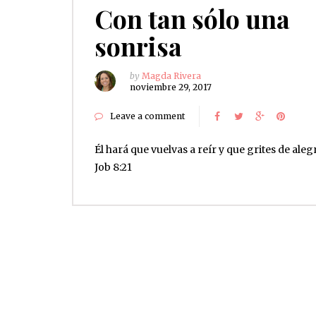
Con tan sólo una
sonrisa
by
Magda Rivera
noviembre 29, 2017
Leave a comment
Él hará que vuelvas a reír y que grites de alegr
Job 8:21