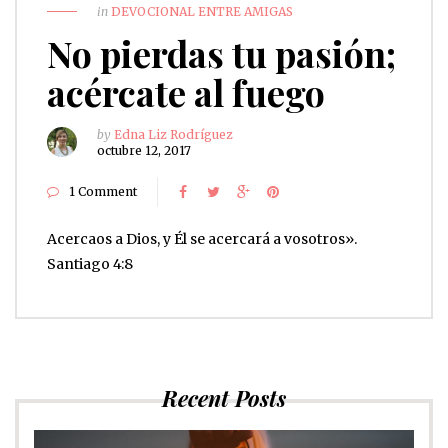
in
DEVOCIONAL ENTRE AMIGAS
No pierdas tu pasión;
acércate al fuego
by
Edna Liz Rodríguez
octubre 12, 2017
1 Comment
Acercaos a Dios, y Él se acercará a vosotros».
Santiago 4:8
Recent Posts